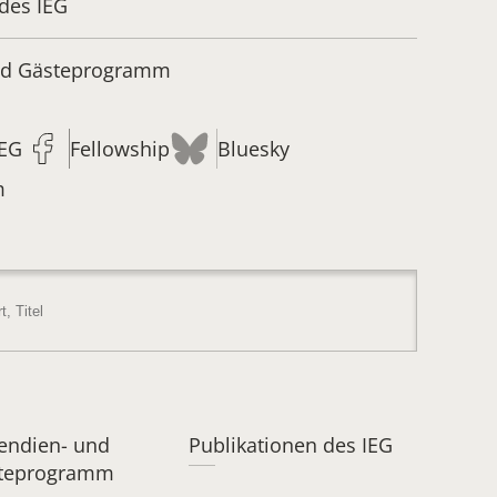
des IEG
und Gästeprogramm
IEG
Fellowship
Bluesky
m
pendien- und
Publikationen des IEG
teprogramm