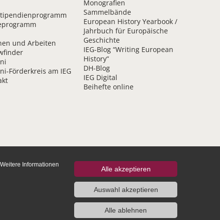
Monografien
Sammelbände
Stipendien­programm
European History Yearbook /
eprogramm
Jahrbuch für Europäische
Geschichte
en und Arbeiten
IEG-Blog “Writing European
wfinder
History”
ni
DH-Blog
ni-Förderkreis am IEG
IEG Digital
akt
Beihefte online
 Weitere Informationen
Alle akzeptieren
Auswahl akzeptieren
Alle ablehnen