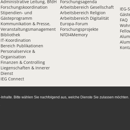
Administrative Leitung, BfdH
Forschungsagenda
Forschungskoordination
Arbeitsbereich Gesellschaft
IEG-
Stipendien- und
Arbeitsbereich Religion
Gäst
Gästeprogramm
Arbeitsbereich Digitalität
FAQ
Kommunikation & Presse,
Europa-Forum
Wohn
Veranstaltungsmanagement
Forschungsprojekte
Fello
Bibliothek
NFDI4Memory
Alum
IT-Koordination
Alum
Bereich Publikationen
Kont
Personalservice &
Organisation
Finanzen & Controlling
Liegenschaften & Innerer
Dienst
IEG Connect
Inhalte. Bitte wählen Sie nachfolgend aus, welche Dienste Sie zulassen möchten.
.
rrierefreiheit
Impressum
che Geschichte (IEG) | Website by
Webmakers