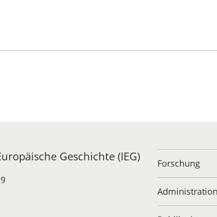
Institut
Administrati
Forschung
Stipendien-
 Europäische Geschichte (IEG)
Publikatione
Forschung
19
Administratio