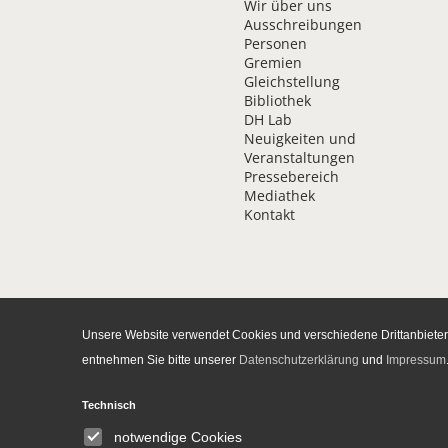
Wir über uns
Ausschreibungen
Personen
Gremien
Gleichstellung
Bibliothek
DH Lab
Neuigkeiten und
Veranstaltungen
Pressebereich
Mediathek
Kontakt
Unsere Website verwendet Cookies und verschiedene Drittanbieter-
entnehmen Sie bitte unserer
Datenschutzerklärung
und
Impressum
Daten­schutz­erklärung
Ba
Technisch
© 2026 Leibniz-Institut für Europäis
notwendige Cookies