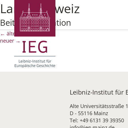
Land:
Schweiz
Beitragsnavigation
←
älter
neuer
→
Leibniz-Institut für
Alte Universitätsstraße 
D - 55116 Mainz
Tel: +49 6131 39 39350
info@ieg-mainz.de