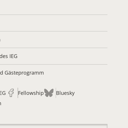
n
des IEG
und Gästeprogramm
IEG
Fellowship
Bluesky
m