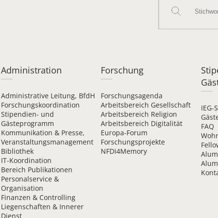
Administration
Forschung
Sti
Gäs
Administrative Leitung, BfdH
Forschungsagenda
Forschungskoordination
Arbeitsbereich Gesellschaft
IEG-
Stipendien- und
Arbeitsbereich Religion
Gäst
Gästeprogramm
Arbeitsbereich Digitalität
FAQ
Kommunikation & Presse,
Europa-Forum
Wohn
Veranstaltungsmanagement
Forschungsprojekte
Fello
Bibliothek
NFDI4Memory
Alum
IT-Koordination
Alum
Bereich Publikationen
Kont
Personalservice &
Organisation
Finanzen & Controlling
Liegenschaften & Innerer
Dienst