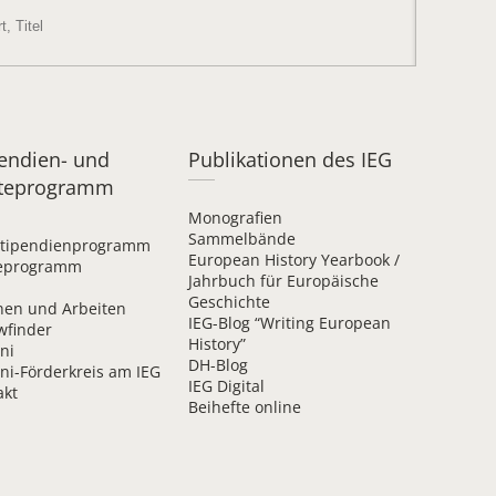
pendien- und
Publikationen des IEG
teprogramm
Monografien
Sammelbände
Stipendien­programm
European History Yearbook /
eprogramm
Jahrbuch für Europäische
Geschichte
en und Arbeiten
IEG-Blog “Writing European
wfinder
History”
ni
DH-Blog
ni-Förderkreis am IEG
IEG Digital
akt
Beihefte online