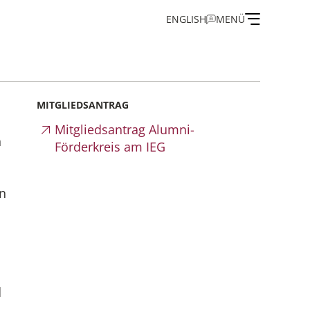
ENGLISH
MENÜ
on
MITGLIEDSANTRAG
Mitgliedsantrag Alumni-
n
Förderkreis am IEG
 und Gästeprogramm
en
n des IEG
d