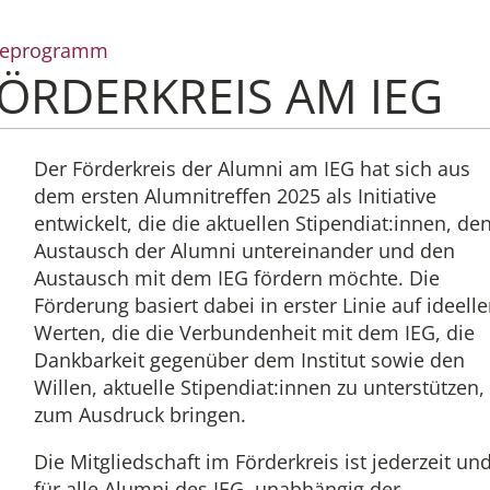
steprogramm
ÖRDERKREIS AM IEG
Institut
Administrati
Der Förderkreis der Alumni am IEG hat sich aus
dem ersten Alumnitreffen 2025 als Initiative
entwickelt, die die aktuellen Stipendiat:innen, de
Forschung
Austausch der Alumni untereinander und den
Austausch mit dem IEG fördern möchte. Die
Stipendien-
Förderung basiert dabei in erster Linie auf ideell
Werten, die die Verbundenheit mit dem IEG, die
Publikatione
Dankbarkeit gegenüber dem Institut sowie den
Willen, aktuelle Stipendiat:innen zu unterstützen,
zum Ausdruck bringen.
Die Mitgliedschaft im Förderkreis ist jederzeit un
für alle Alumni des IEG, unabhängig der