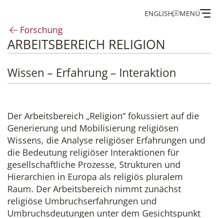
ENGLISH
MENÜ
Forschung
ARBEITSBEREICH RELIGION
Institut
Wissen – Erfahrung – Interaktion
Administration
Forschung
Der Arbeitsbereich „Religion“ fokussiert auf die
Generierung und Mobilisierung religiösen
Stipendien- und Gästeprogramm
Wissens, die Analyse religiöser Erfahrungen und
die Bedeutung religiöser Interaktionen für
Publikationen des IEG
gesellschaftliche Prozesse, Strukturen und
Hierarchien in Europa als religiös pluralem
Raum. Der Arbeitsbereich nimmt zunächst
religiöse Umbruchserfahrungen und
Umbruchsdeutungen unter dem Gesichtspunkt