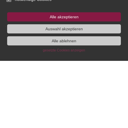
Administration
Alle akzeptieren
Publikationen des IEG
Auswahl akzeptieren
Alle ablehnen
Stipendien- und Gästeprogramm
gesetzte Cookies anzeigen
IEG
Fellowship
Bluesky
Instagram
SUCHE