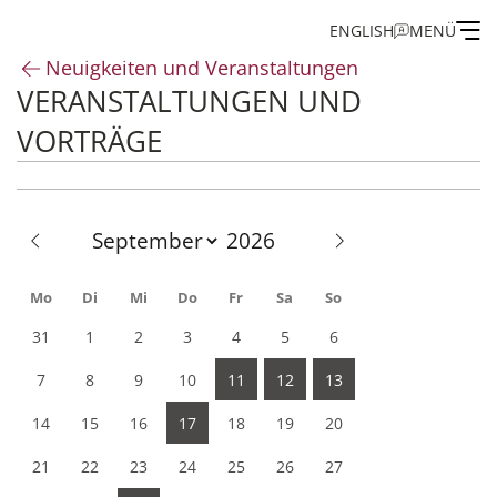
ENGLISH
MENÜ
Neuigkeiten und Veranstaltungen
VERANSTALTUNGEN UND
Institut
VORTRÄGE
Administration
Forschung
Stipendien- und Gästeprogramm
Mo
Di
Mi
Do
Fr
Sa
So
31
1
2
3
4
5
6
Publikationen des IEG
7
8
9
10
11
12
13
14
15
16
17
18
19
20
21
22
23
24
25
26
27