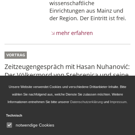
wissenschaftliche
Einrichtungen aus Mainz und
der Region. Der Eintritt ist frei.
mehr erfahren
VORTRAG
Zeitzeugengespräch mit Hasan Nuhanović:
Der Völkermord von Srebrenica und seine
Aufarbeitung
Unsere Website verwendet Cookies und verschiedene Drittanbieter-Inhalte. Bitte
wählen Sie nachfolgend aus, welche Dienste Sie zulassen möchten. Weitere
17.09.2026
18:00
Uhr
Informationen entnehmen Sie bitte unserer
Datenschutzerklärung
und
Impressum
.
Hasan Nuhanović ist einer der
Technisch
wichtigsten Zeugen des
Völkermords von Srebrenica:
notwendige Cookies
als Überlebender, als Autor und