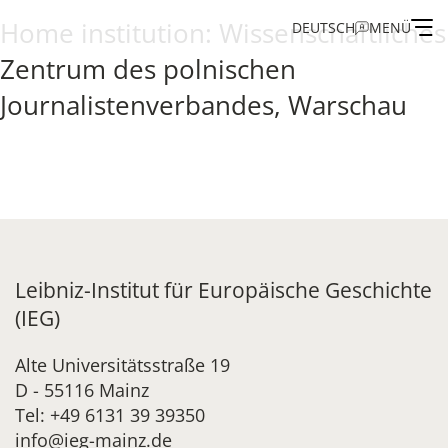
Home institution:
Wissenschaftliches
DEUTSCH
MENÜ
Zentrum des polnischen
Institute
Journalistenverbandes, Warschau
Administration
Research
Fellowship and Guest Programme
Leibniz-Institut für Europäische Geschichte
(IEG)
Publications of the IEG
Alte Universitätsstraße 19
D - 55116 Mainz
Tel: +49 6131 39 39350
info@ieg-mainz.de