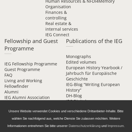
Human Resources &
NFDI4Memory
Organisation
Finances &
controlling
Real estate &
internal services
IEG Connect
Fellowship and Guest
Publications of the IEG
Programme
Monographs
Edited volumes
IEG Fellowship Programme
European History Yearbook /
Guest Programme
Jahrbuch für Europäische
FAQ
Geschichte
Living and Working
IEG-Blog “Writing European
Fellowfinder
History”
Alumni
DH-Blog
IEG Alumni Association
IEG Digital
Contact
Beihefte online
Unsere Website verwendet Cookies und verschiedene Drittanbieter-Inhalte. Bitte
wählen Sie nachfolgend aus, welche Dienste Sie zulassen möchten. Weitere
Informationen entnehmen Sie bitte unserer
Datenschutzerklärung
und
Impressum
.