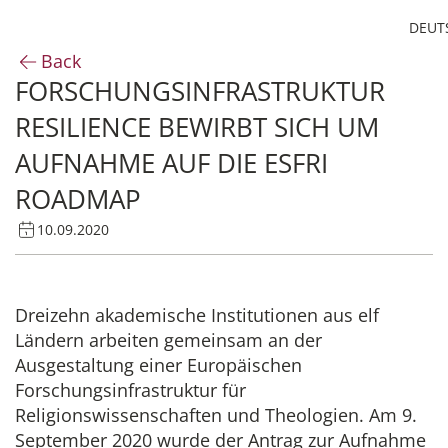
DEUT
Back
FORSCHUNGSINFRASTRUKTUR
Institute
RESILIENCE BEWIRBT SICH UM
Administration
AUFNAHME AUF DIE ESFRI
ROADMAP
Research
10.09.2020
Fellowship and Guest Programme
Dreizehn akademische Institutionen aus elf
Publications of the IEG
Ländern arbeiten gemeinsam an der
Ausgestaltung einer Europäischen
Forschungsinfrastruktur für
Religionswissenschaften und Theologien. Am 9.
September 2020 wurde der Antrag zur Aufnahme