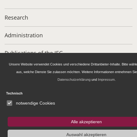
Research
Administration
Publications of the IEG
Unsere Website verwendet Cookies und verschiedene Drittanbieter-Inhalte. Bitte wähl
Fellowship and Guest Programme
aus, welche Dienste Sie zulassen möchten. Weitere Informationen entnehmen Sie 
Datenschutzerklärung
und
Impressum
.
IEG
Fellowship
Bluesky
Technisch
Instagram
notwendige Cookies
SUCHE
Alle akzeptieren
Auswahl akzeptieren