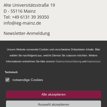
Alte Universitätsstraße 19
D - 55116 Mainz
Tel: +49 6131 39 39350
info@ieg-mainz.de
Newsletter-Anmeldung
Research
Unsere Website verwendet Cookies und verschiedene Drittanbieter-Inhalte. Bitte
wählen Sie nachfolgend aus, welche Dienste Sie zulassen möchten. Weitere
Informationen entnehmen Sie bitte unserer
Datenschutzerklärung
und
Impressum
.
Administration
Technisch
Publications of the IEG
notwendige Cookies
Fellowship and Guest Programme
Alle akzeptieren
Auswahl akzeptieren