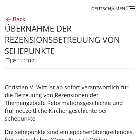
DEUTSCH
MENÜ
Back
ÜBERNAHME DER
Institute
REZENSIONSBETREUUNG VON
Administration
SEHEPUNKTE
05.12.2017
Research
Fellowship and Guest Programme
Christian V. Witt ist ab sofort verantwortlich für
die Betreuung von Rezensionen der
Publications of the IEG
Themengebiete Reformationsgeschichte und
frühneuzeitliche Kirchengeschichte bei
sehepunkte.
Die sehepunkte sind ein epochenübergreifendes,
frei zugängliches (Open Access)-Online-