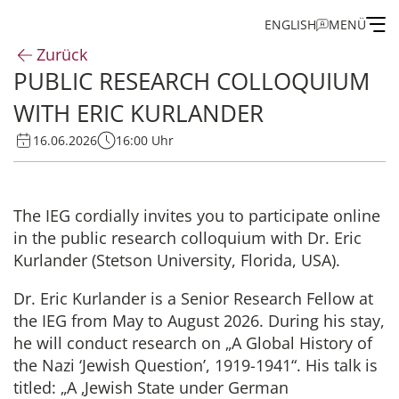
ENGLISH
MENÜ
Zurück
PUBLIC RESEARCH COLLOQUIUM
Institut
WITH ERIC KURLANDER
Administration
16.06.2026
16:00 Uhr
Forschung
The IEG cordially invites you to participate online
in the public research colloquium with Dr. Eric
Stipendien- und Gästeprogramm
Kurlander (
Stetson University
, Florida, USA).
Publikationen des IEG
Dr. Eric Kurlander is a Senior Research Fellow at
the IEG from
May to August
2026.
During his stay,
he will conduct research on „A Global History of
the Nazi ‘Jewish Question’, 1919-1941“. His talk is
titled: „A ‚Jewish State under German