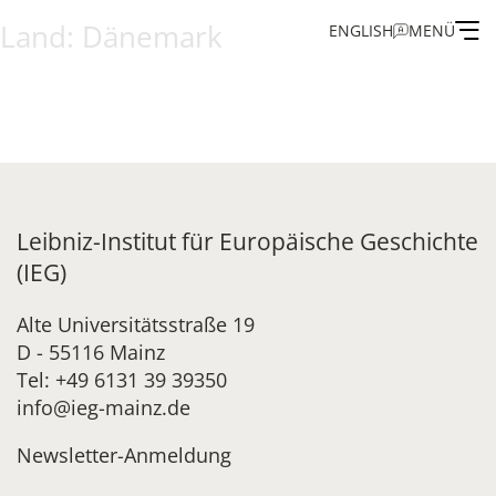
Land:
Dänemark
ENGLISH
MENÜ
Institut
Administration
Forschung
Leibniz-Institut für Europäische Geschichte
(IEG)
Stipendien- und Gästeprogramm
Alte Universitätsstraße 19
D - 55116 Mainz
Publikationen des IEG
Tel: +49 6131 39 39350
info@ieg-mainz.de
Newsletter-Anmeldung