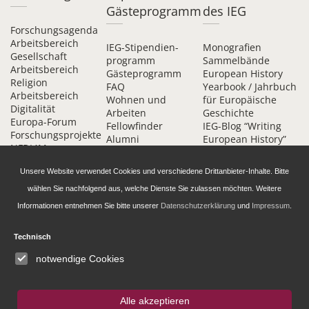
Gästeprogramm
des IEG
Forschungsagenda
Arbeitsbereich
IEG-Stipendien­
Monografien
Gesellschaft
programm
Sammelbände
Arbeitsbereich
Gästeprogramm
European History
Religion
FAQ
Yearbook / Jahrbuch
Arbeitsbereich
Wohnen und
für Europäische
Digitalität
Arbeiten
Geschichte
Europa-Forum
Fellowfinder
IEG-Blog “Writing
Forschungsprojekte
Alumni
European History”
NFDI4Memory
Alumni-Förderkreis
DH-Blog
am IEG
IEG Digital
Unsere Website verwendet Cookies und verschiedene Drittanbieter-Inhalte. Bitte
Kontakt
Beihefte online
wählen Sie nachfolgend aus, welche Dienste Sie zulassen möchten. Weitere
Informationen entnehmen Sie bitte unserer
Datenschutzerklärung
und
Impressum
.
Technisch
notwendige Cookies
Daten­schutz­erklärung
Barrierefreiheit
Impressum
© 2026 Leibniz-Institut für Europäische Geschichte (IEG) | Website by
Webmakers
Alle akzeptieren