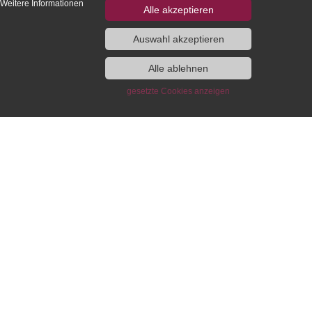
 Weitere Informationen
Alle akzeptieren
Auswahl akzeptieren
Alle ablehnen
lowship and Guest
Publications of the IEG
gramme
gesetzte Cookies anzeigen
Monographs
Edited volumes
Fellowship Programme
European History Yearbook /
t Programme
Jahrbuch für Europäische
Geschichte
ng and Working
IEG-Blog “Writing European
wfinder
History”
ni
DH-Blog
lumni Association
IEG Digital
act
Beihefte online