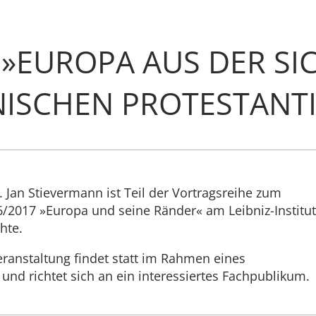
»EUROPA AUS DER SI
Institute
NISCHEN PROTESTANT
Administrati
Research
Fellowship 
. Jan Stievermann ist Teil der Vortragsreihe zum
2017 »Europa und seine Ränder« am Leibniz-Institut
hte.
Publications 
eranstaltung findet statt im Rahmen eines
nd richtet sich an ein interessiertes Fachpublikum.