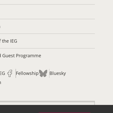
n
f the IEG
nd Guest Programme
IEG
Fellowship
Bluesky
m