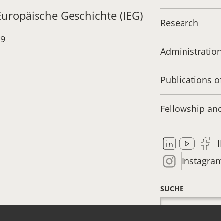
 Europäische Geschichte (IEG)
Research
19
Administratio
Publications o
Fellowship a
Instagra
SUCHE