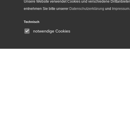
Unsere Website verwendet Cookies und verschiedene Drittanbieter-
entnehmen Sie bitte unserer
Datenschutzerklärung
und
Impressum
Technisch
Institute
notwendige Cookies
About
Announcements
People
Committees
Equal opportunities and
gender equality
Library
DH Lab
News and Events
Press
Media Center
Contact