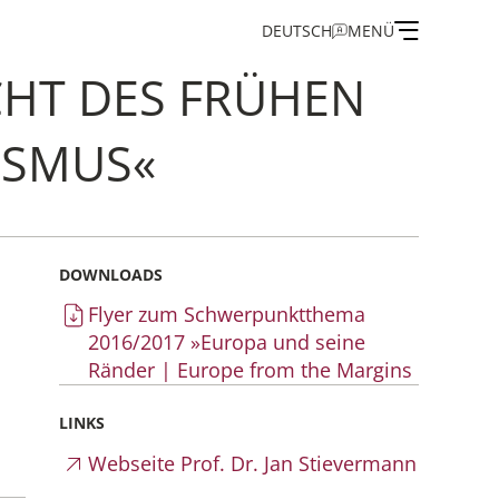
DEUTSCH
MENÜ
CHT DES FRÜHEN
ISMUS«
on
DOWNLOADS
and Guest Programme
Flyer zum Schwerpunktthema
2016/2017 »Europa und seine
of the IEG
Ränder | Europe from the Margins
LINKS
Webseite Prof. Dr. Jan Stievermann