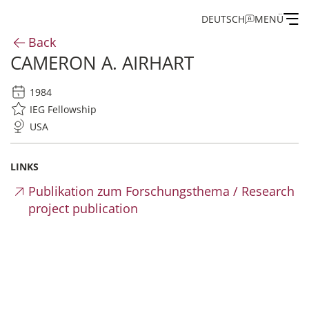
DEUTSCH
MENÜ
Back
CAMERON A. AIRHART
Institute
1984
Administration
IEG Fellowship
USA
Research
LINKS
Fellowship and Guest Programme
Publikation zum Forschungsthema / Research
project publication
Publications of the IEG