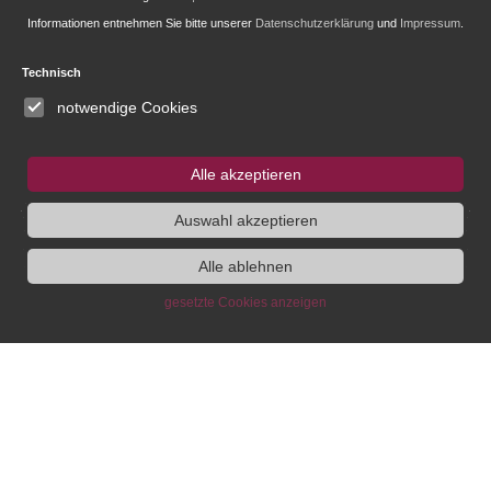
Informationen entnehmen Sie bitte unserer
Datenschutzerklärung
und
Impressum
.
Fellowship and Guest Programme
Technisch
notwendige Cookies
IEG
Fellowship
Bluesky
Instagram
Alle akzeptieren
SUCHE
Auswahl akzeptieren
Alle ablehnen
gesetzte Cookies anzeigen
Institute
Administration
Research
About
Head of
Research Agenda
Announcements
Administration
Research group