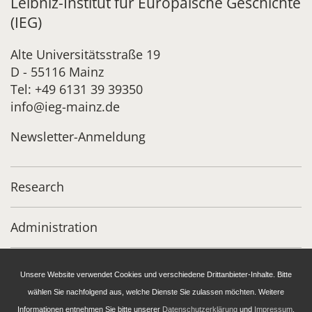
Leibniz-Institut für Europäische Geschichte
(IEG)
Alte Universitätsstraße 19
D - 55116 Mainz
Tel: +49 6131 39 39350
info@ieg-mainz.de
Newsletter-Anmeldung
Research
Administration
Publications of the IEG
Unsere Website verwendet Cookies und verschiedene Drittanbieter-Inhalte. Bitte
wählen Sie nachfolgend aus, welche Dienste Sie zulassen möchten. Weitere
Fellowship and Guest Programme
Informationen entnehmen Sie bitte unserer
Datenschutzerklärung
und
Impressum
.