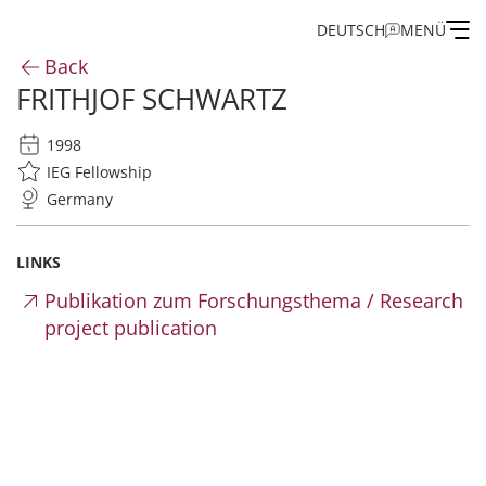
DEUTSCH
MENÜ
Back
FRITHJOF SCHWARTZ
Institute
1998
Administration
IEG Fellowship
Germany
Research
LINKS
Fellowship and Guest Programme
Publikation zum Forschungsthema / Research
project publication
Publications of the IEG