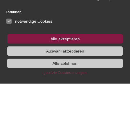
Technisch
IEG
Fellowship
Bluesky
notwendige Cookies
Instagram
Alle akzeptieren
SUCHE
Auswahl akzeptieren
Alle ablehnen
gesetzte Cookies anzeigen
Institute
Administration
Research
About
Head of
Research Agenda
Announcements
Administration
Research group
People
Research
„Society“
Committees
Coordination
Research group