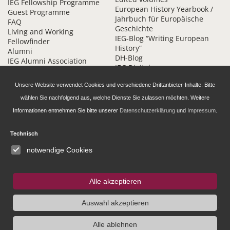
IEG Fellowship Programme
European History Yearbook /
Guest Programme
Jahrbuch für Europäische
FAQ
Geschichte
Living and Working
IEG-Blog “Writing European
Fellowfinder
History”
Alumni
DH-Blog
IEG Alumni Association
IEG Digital
Contact
Beihefte online
Unsere Website verwendet Cookies und verschiedene Drittanbieter-Inhalte. Bitte
wählen Sie nachfolgend aus, welche Dienste Sie zulassen möchten. Weitere
Informationen entnehmen Sie bitte unserer
Datenschutzerklärung
und
Impressum
.
Technisch
Daten­schutz­erklärung
Accessibility
notwendige Cookies
Imprint and Privacy
© 2026 Leibniz-Institut für Europäische Geschichte (IEG) | Website by
Webmakers
Alle akzeptieren
Auswahl akzeptieren
Alle ablehnen