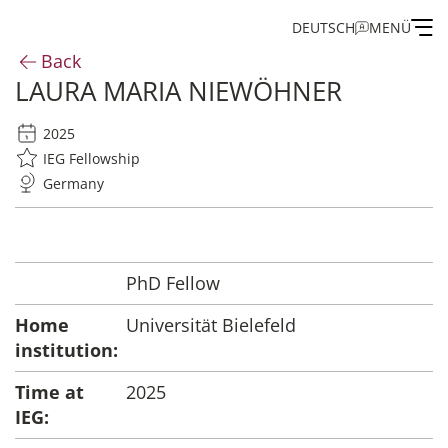
DEUTSCH
MENÜ
Back
LAURA MARIA NIEWÖHNER
Institute
2025
Administration
IEG Fellowship
Germany
Research
Fellowship and Guest Programme
PhD Fellow
Home
Universität Bielefeld
Publications of the IEG
institution:
Time at
2025
IEG: