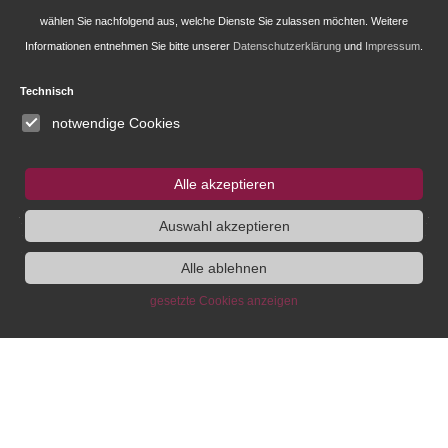
Publications of the IEG
wählen Sie nachfolgend aus, welche Dienste Sie zulassen möchten. Weitere
Informationen entnehmen Sie bitte unserer
Datenschutzerklärung
und
Impressum
.
Fellowship and Guest Programme
Technisch
notwendige Cookies
IEG
Fellowship
Bluesky
Instagram
Alle akzeptieren
Auswahl akzeptieren
SUCHE
Alle ablehnen
gesetzte Cookies anzeigen
Institute
Administration
Research