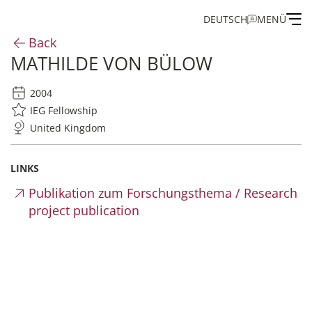
DEUTSCH
MENÜ
Back
MATHILDE VON BÜLOW
Institute
2004
Administration
IEG Fellowship
United Kingdom
Research
LINKS
Fellowship and Guest Programme
Publikation zum Forschungsthema / Research
project publication
Publications of the IEG