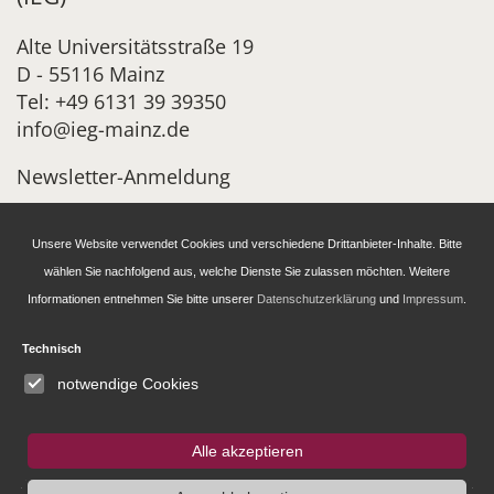
Alte Universitätsstraße 19
D - 55116 Mainz
Tel: +49 6131 39 39350
info@ieg-mainz.de
Newsletter-Anmeldung
Unsere Website verwendet Cookies und verschiedene Drittanbieter-Inhalte. Bitte
Research
wählen Sie nachfolgend aus, welche Dienste Sie zulassen möchten. Weitere
Informationen entnehmen Sie bitte unserer
Datenschutzerklärung
und
Impressum
.
Administration
Technisch
Publications of the IEG
notwendige Cookies
Fellowship and Guest Programme
Alle akzeptieren