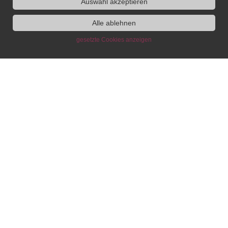
Auswahl akzeptieren
IEG
Fellowship
Bluesky
Alle ablehnen
Instagram
gesetzte Cookies anzeigen
SUCHE
Institute
Administration
Research
About
Head of
Research Agenda
Announcements
Administration
Research group
People
Research
„Society“
Committees
Coordination
Research group
Equal opportunities
Fellowship and
„Religion“
and gender equality
Guest Programme
Research group