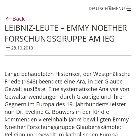
DEUTSCH
MENÜ
Back
LEIBNIZ-LEUTE – EMMY NOETHER
Institute
FORSCHUNGSGRUPPE AM IEG
Administration
28.10.2013
Research
Lange behaupteten Historiker, der Westphälische
Friede (1648) beendete eine Ära, in der Glaube
Fellowship and Guest Programme
Gewalt auslöste. Eine systematische Analyse von
Gewaltanwendungen durch Gläubige und ihren
Publications of the IEG
Gegnern im Europa des 19. Jahrhunderts leistet
nun Dr. Eveline G. Bouwers in der für die
kommenden viereinhalb Jahre bewilligten Emmy
Noether Forschungsgruppe Glaubenskämpfe:
Religion und Gewalt im katholischen Europa,