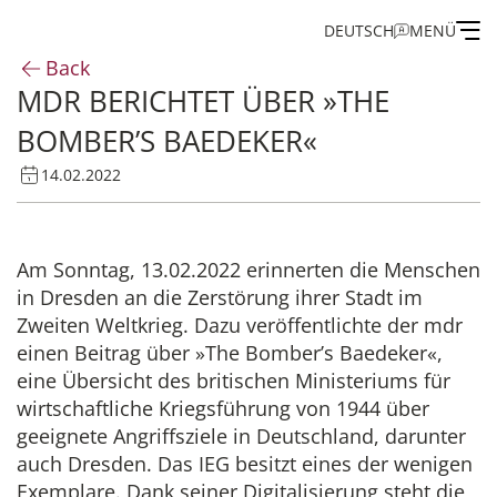
DEUTSCH
MENÜ
Back
MDR BERICHTET ÜBER »THE
Institute
BOMBER’S BAEDEKER«
Administration
14.02.2022
Research
Am Sonntag, 13.02.2022 erinnerten die Menschen
in Dresden an die Zerstörung ihrer Stadt im
Fellowship and Guest Programme
Zweiten Weltkrieg. Dazu veröffentlichte der mdr
einen Beitrag über »The Bomber’s Baedeker«,
Publications of the IEG
eine Übersicht des britischen Ministeriums für
wirtschaftliche Kriegsführung von 1944 über
geeignete Angriffsziele in Deutschland, darunter
auch Dresden. Das IEG besitzt eines der wenigen
Exemplare. Dank seiner Digitalisierung steht die