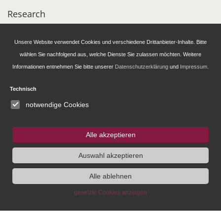
Research
Administration
Unsere Website verwendet Cookies und verschiedene Drittanbieter-Inhalte. Bitte
wählen Sie nachfolgend aus, welche Dienste Sie zulassen möchten. Weitere
Informationen entnehmen Sie bitte unserer
Datenschutzerklärung
und
Impressum
.
Publications of the IEG
Technisch
Fellowship and Guest Programme
notwendige Cookies
IEG
Fellowship
Bluesky
Alle akzeptieren
Instagram
Auswahl akzeptieren
Alle ablehnen
SUCHE
gesetzte Cookies anzeigen