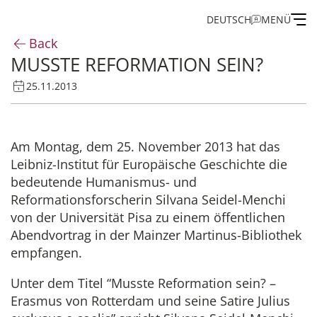
DEUTSCH
MENÜ
Back
MUSSTE REFORMATION SEIN?
Institute
25.11.2013
Administration
Am Montag, dem 25. November 2013 hat das
Research
Leibniz-Institut für Europäische Geschichte die
bedeutende Humanismus- und
Fellowship and Guest Programme
Reformationsforscherin Silvana Seidel-Menchi
von der Universität Pisa zu einem öffentlichen
Publications of the IEG
Abendvortrag in der Mainzer Martinus-Bibliothek
empfangen.
Unter dem Titel “Musste Reformation sein? –
Erasmus von Rotterdam und seine Satire Julius