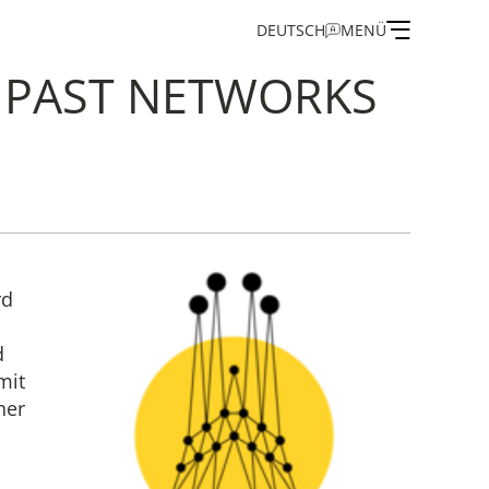
DEUTSCH
MENÜ
 PAST NETWORKS
on
and Guest Programme
rd
d
of the IEG
mit
her