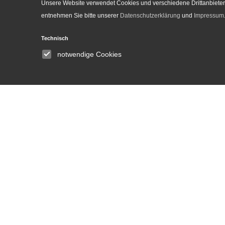
Unsere Website verwendet Cookies und verschiedene Drittanbieter-
entnehmen Sie bitte unserer
Datenschutzerklärung
und
Impressum
Technisch
Institute
notwendige Cookies
About
Announcements
People
Committees
Equal opportunities and
gender equality
Library
DH Lab
News and Events
Press
Media Center
Contact