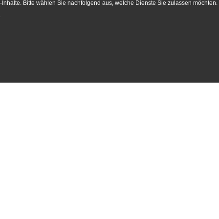
Inhalte. Bitte wählen Sie nachfolgend aus, welche Dienste Sie zulassen möchten.
.
Administration
Research
Fel
Pro
Head of Administration
Research Agenda
Research Coordination
Research group „Society“
IEG 
Fellowship and Guest
Research group „Religion“
Gues
Programme
Research group „Digitality in
FAQ
Communication & press,
Historical Research: Methods
Livi
event management
and Research Data“
Fello
Library
Europe forum
Alum
IT Coordination
Research projects
IEG A
Team Publications
NFDI4Memory
Cont
Human Resources &
Organisation
Finances & controlling
Real estate & internal services
IEG Connect