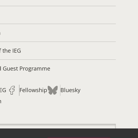
n
f the IEG
nd Guest Programme
IEG
Fellowship
Bluesky
m