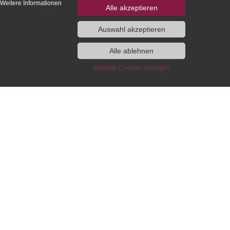
 Weitere Informationen
Alle akzeptieren
Auswahl akzeptieren
Alle ablehnen
lowship and Guest
Publications of the IEG
gramme
gesetzte Cookies anzeigen
Monographs
Edited volumes
Fellowship Programme
European History Yearbook /
t Programme
Jahrbuch für Europäische
Geschichte
ng and Working
IEG-Blog “Writing European
wfinder
History”
ni
DH-Blog
lumni Association
IEG Digital
act
Beihefte online