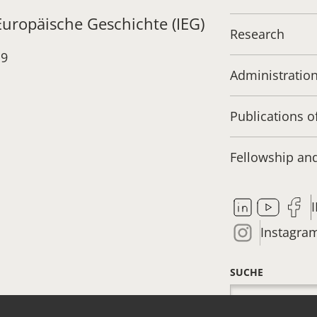
 Europäische Geschichte (IEG)
Research
19
Administratio
Publications o
Fellowship a
Instagra
SUCHE