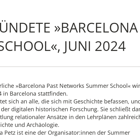
ÜNDETE »BARCELONA
Institute
CHOOL«, JUNI 2024
Administrati
Research
Fellowship 
hrliche »Barcelona Past Networks Summer School« wi
4 in Barcelona stattfinden.
et sich an alle, die sich mit Geschichte befassen, un
Publications 
 der digitalen historischen Forschung. Sie schließt da
tlung relationaler Ansätze in den Lehrplänen zahlreic
ichte und Archäologie.
la Petz ist eine der Organisator:innen der Summer