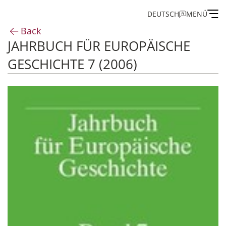
DEUTSCH
MENÜ
Back
JAHRBUCH FÜR EUROPÄISCHE
Institute
GESCHICHTE 7 (2006)
Administration
Research
Fellowship and Guest Programme
Publications of the IEG