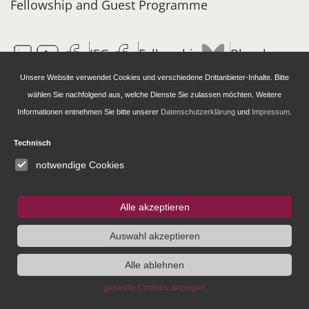
Fellowship and Guest Programme
IEG
Fellowship
Bluesky
Instagram
Unsere Website verwendet Cookies und verschiedene Drittanbieter-Inhalte. Bitte
wählen Sie nachfolgend aus, welche Dienste Sie zulassen möchten. Weitere
Informationen entnehmen Sie bitte unserer
Datenschutzerklärung
und
Impressum
.
SUCHE
Technisch
notwendige Cookies
Alle akzeptieren
Institute
Administration
Research
Auswahl akzeptieren
Alle ablehnen
About
Head of
Research Agenda
Announcements
Administration
Research group
gesetzte Cookies anzeigen
People
Research
„Society“