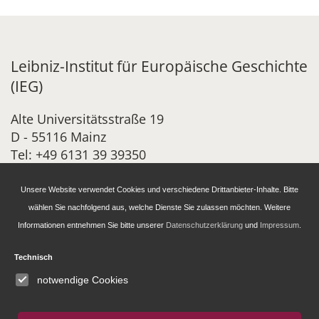
Leibniz-Institut für Europäische Geschichte
(IEG)
Alte Universitätsstraße 19
D - 55116 Mainz
Tel: +49 6131 39 39350
info@ieg-mainz.de
Unsere Website verwendet Cookies und verschiedene Drittanbieter-Inhalte. Bitte
Newsletter-Anmeldung
wählen Sie nachfolgend aus, welche Dienste Sie zulassen möchten. Weitere
Informationen entnehmen Sie bitte unserer
Datenschutzerklärung
und
Impressum
.
Forschung
Technisch
notwendige Cookies
Administration