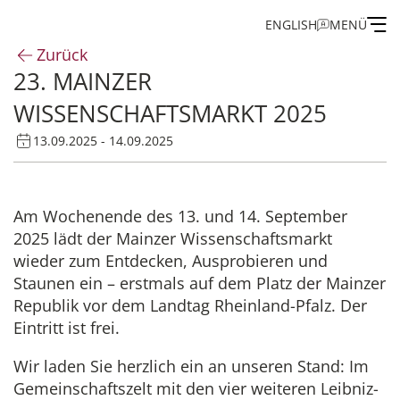
ENGLISH
MENÜ
Zurück
23. MAINZER
Institut
WISSENSCHAFTSMARKT 2025
Administration
13.09.2025 - 14.09.2025
Forschung
Am Wochenende des 13. und 14. September
2025 lädt der Mainzer Wissenschaftsmarkt
Stipendien- und Gästeprogramm
wieder zum Entdecken, Ausprobieren und
Staunen ein – erstmals auf dem Platz der Mainzer
Publikationen des IEG
Republik vor dem Landtag Rheinland-Pfalz. Der
Eintritt ist frei.
Wir laden Sie herzlich ein an unseren Stand: Im
Gemeinschaftszelt mit den vier weiteren Leibniz-