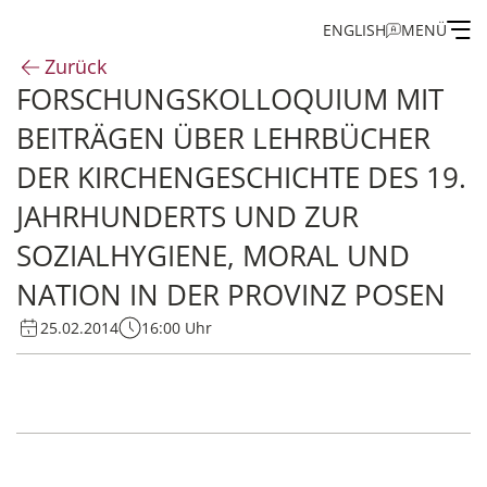
ENGLISH
MENÜ
Zurück
FORSCHUNGSKOLLOQUIUM MIT
Institut
BEITRÄGEN ÜBER LEHRBÜCHER
Administration
DER KIRCHENGESCHICHTE DES 19.
JAHRHUNDERTS UND ZUR
Forschung
SOZIALHYGIENE, MORAL UND
NATION IN DER PROVINZ POSEN
Stipendien- und Gästeprogramm
25.02.2014
16:00 Uhr
Publikationen des IEG