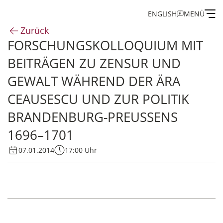
ENGLISH
MENÜ
Zurück
FORSCHUNGSKOLLOQUIUM MIT
Institut
BEITRÄGEN ZU ZENSUR UND
Administration
GEWALT WÄHREND DER ÄRA
CEAUSESCU UND ZUR POLITIK
Forschung
BRANDENBURG-PREUSSENS 1
696–1701
Stipendien- und Gästeprogramm
07.01.2014
17:00 Uhr
Publikationen des IEG