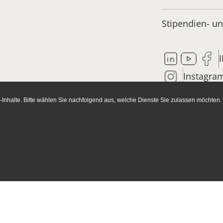
Stipendien- 
Instagra
Inhalte. Bitte wählen Sie nachfolgend aus, welche Dienste Sie zulassen möchten.
SUCHE
.
Administration
Forschung
Sti
Gäs
Administrative Leitung, BfdH
Forschungsagenda