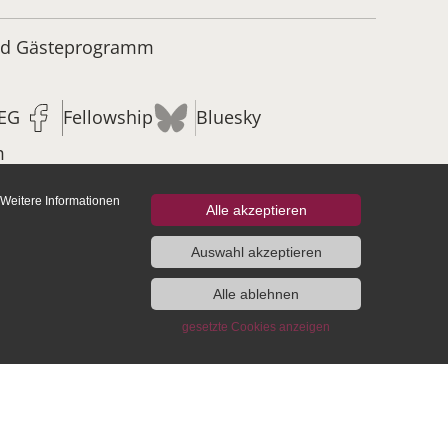
und Gästeprogramm
IEG
Fellowship
Bluesky
m
 Weitere Informationen
Alle akzeptieren
Auswahl akzeptieren
Alle ablehnen
gesetzte Cookies anzeigen
pendien- und
Publikationen des IEG
teprogramm
Monografien