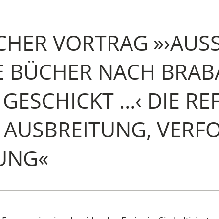
CHER VORTRAG »›AUSS
Institut
 BÜCHER NACH BRABA
Administrati
ESCHICKT …‹ DIE REF
Forschung
AUSBREITUNG, VERFOL
Stipendien-
UNG«
Publikatione