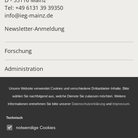
Tel: +49 6131 39 39350
info@ieg-mainz.de
Newsletter-Anmeldung
Forschung
Administration
Publikationen des IEG
Unsere Website verwendet Cookies und verschiedene Drittanbieter-Inhalte. Bitte
wählen Sie nachfolgend aus, welche Dienste Sie zulassen möchten. Weitere
Stipendien- und Gästeprogramm
Informationen entnehmen Sie bitte unserer
Datenschutzerklärung
und
Impressum
.
Technisch
IEG
Fellowship
Bluesky
notwendige Cookies
Instagram