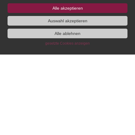
Alle akzeptieren
SUCHE
Auswahl akzeptieren
Alle ablehnen
gesetzte Cookies anzeigen
Institut
Administration
Wir über uns
Administrative Leitung, BfdH
Ausschreibungen
Forschungskoordination
Personen
Stipendien- und
Gremien
Gästeprogramm
Gleichstellung
Kommunikation & Presse,
Bibliothek
Veranstaltungsmanagement
DH Lab
Bibliothek
Neuigkeiten und
IT-Koordination
Veranstaltungen
Bereich Publikationen