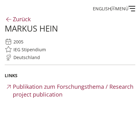
ENGLISH
MENÜ
Zurück
MARKUS HEIN
Institut
2005
Administration
IEG Stipendium
Deutschland
Forschung
LINKS
Stipendien- und Gästeprogramm
Publikation zum Forschungsthema / Research
project publication
Publikationen des IEG