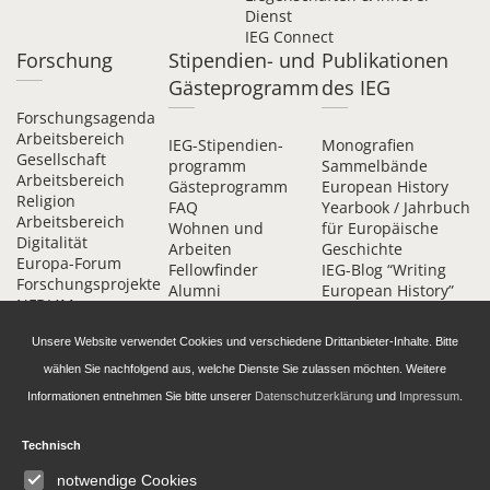
Dienst
IEG Connect
Forschung
Stipendien- und
Publikationen
Gästeprogramm
des IEG
Forschungsagenda
Arbeitsbereich
IEG-Stipendien­
Monografien
Gesellschaft
programm
Sammelbände
Arbeitsbereich
Gästeprogramm
European History
Religion
FAQ
Yearbook / Jahrbuch
Arbeitsbereich
Wohnen und
für Europäische
Digitalität
Arbeiten
Geschichte
Europa-Forum
Fellowfinder
IEG-Blog “Writing
Forschungsprojekte
Alumni
European History”
NFDI4Memory
Alumni-Förderkreis
DH-Blog
am IEG
IEG Digital
Unsere Website verwendet Cookies und verschiedene Drittanbieter-Inhalte. Bitte
Kontakt
Beihefte online
wählen Sie nachfolgend aus, welche Dienste Sie zulassen möchten. Weitere
Informationen entnehmen Sie bitte unserer
Datenschutzerklärung
und
Impressum
.
Technisch
notwendige Cookies