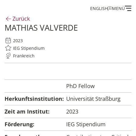
ENGLISH
MENÜ
Zurück
MATHIAS VALVERDE
Institut
2023
Administration
IEG Stipendium
Frankreich
Forschung
Stipendien- und Gästeprogramm
PhD Fellow
Herkunftsinstitution:
Universität Straßburg
Publikationen des IEG
Zeit am Institut:
2023
Förderung:
IEG Stipendium