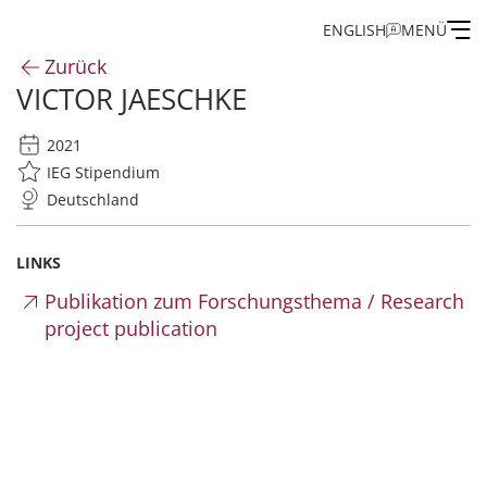
ENGLISH
MENÜ
Zurück
VICTOR JAESCHKE
Institut
2021
Administration
IEG Stipendium
Deutschland
Forschung
LINKS
Stipendien- und Gästeprogramm
Publikation zum Forschungsthema / Research
project publication
Publikationen des IEG