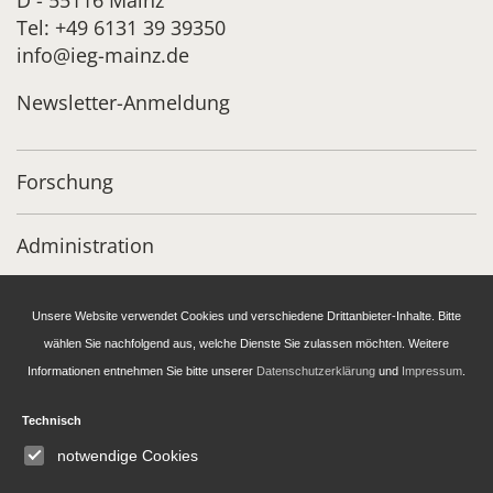
Tel: +49 6131 39 39350
info@ieg-mainz.de
Newsletter-Anmeldung
Forschung
Administration
Publikationen des IEG
Unsere Website verwendet Cookies und verschiedene Drittanbieter-Inhalte. Bitte
wählen Sie nachfolgend aus, welche Dienste Sie zulassen möchten. Weitere
Stipendien- und Gästeprogramm
Informationen entnehmen Sie bitte unserer
Datenschutzerklärung
und
Impressum
.
Technisch
IEG
Fellowship
Bluesky
notwendige Cookies
Instagram