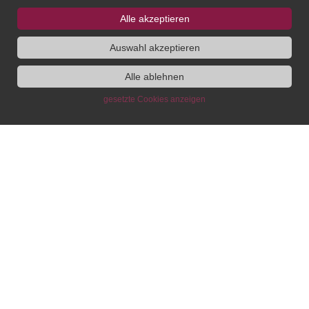
Alle akzeptieren
SUCHE
Auswahl akzeptieren
Alle ablehnen
gesetzte Cookies anzeigen
Institut
Administration
Wir über uns
Administrative Leitung, BfdH
Ausschreibungen
Forschungskoordination
Personen
Stipendien- und
Gremien
Gästeprogramm
Gleichstellung
Kommunikation & Presse,
Bibliothek
Veranstaltungsmanagement
DH Lab
Bibliothek
Neuigkeiten und
IT-Koordination
Veranstaltungen
Bereich Publikationen