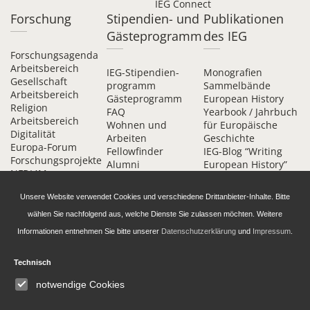
IEG Connect
Forschung
Stipendien- und
Publikationen
Gästeprogramm
des IEG
Forschungsagenda
Arbeitsbereich
IEG-Stipendien­
Monografien
Gesellschaft
programm
Sammelbände
Arbeitsbereich
Gästeprogramm
European History
Religion
FAQ
Yearbook / Jahrbuch
Arbeitsbereich
Wohnen und
für Europäische
Digitalität
Arbeiten
Geschichte
Europa-Forum
Fellowfinder
IEG-Blog “Writing
Forschungsprojekte
Alumni
European History”
NFDI4Memory
Alumni-Förderkreis
DH-Blog
am IEG
IEG Digital
Unsere Website verwendet Cookies und verschiedene Drittanbieter-Inhalte. Bitte
Kontakt
Beihefte online
wählen Sie nachfolgend aus, welche Dienste Sie zulassen möchten. Weitere
Informationen entnehmen Sie bitte unserer
Datenschutzerklärung
und
Impressum
.
Technisch
notwendige Cookies
Daten­schutz­erklärung
Barrierefreiheit
Impressum
© 2026 Leibniz-Institut für Europäische Geschichte (IEG) | Website by