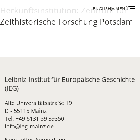
Herkunftsinstitution:
Zentrum für
ENGLISH
MENÜ
Zeithistorische Forschung Potsdam
Institut
Administration
Forschung
Leibniz-Institut für Europäische Geschichte
Stipendien- und Gästeprogramm
(IEG)
Publikationen des IEG
Alte Universitätsstraße 19
D - 55116 Mainz
Tel: +49 6131 39 39350
info@ieg-mainz.de
Newsletter-Anmeldung