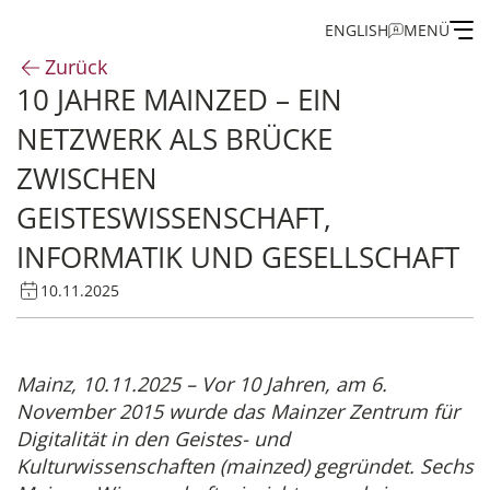
ENGLISH
MENÜ
Zurück
10 JAHRE MAINZED – EIN
Institut
NETZWERK ALS BRÜCKE
Administration
ZWISCHEN
GEISTESWISSENSCHAFT,
Forschung
INFORMATIK UND GESELLSCHAFT
Stipendien- und Gästeprogramm
10.11.2025
Publikationen des IEG
Mainz, 10.11.2025 – Vor 10 Jahren, am 6.
November 2015 wurde das Mainzer Zentrum für
Digitalität in den Geistes- und
Kulturwissenschaften (mainzed) gegründet. Sechs