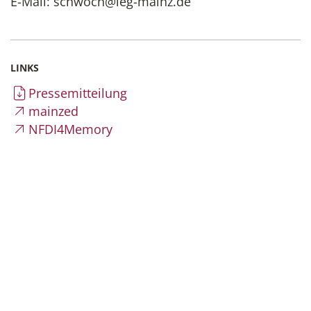
E-Mail: schwoch@ieg-mainz.de
LINKS
Pressemitteilung
mainzed
NFDI4Memory