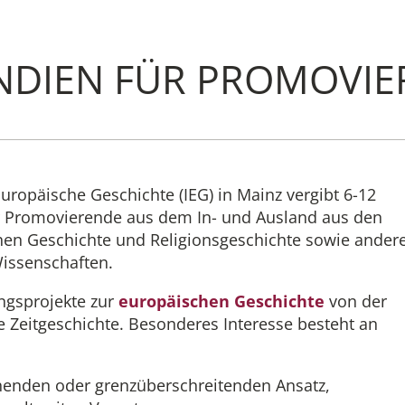
ENDIEN FÜR PROMOVI
Institut
Administrati
Forschung
 Europäische Geschichte (IEG) in Mainz vergibt 6-12
r Promovierende aus dem In- und Ausland aus den
hen Geschichte und Religionsgeschichte sowie ander
Stipendien-
Wissenschaften.
Publikatione
ngsprojekte zur
europäischen Geschichte
von der
ie Zeitgeschichte. Besonderes Interesse besteht an
henden oder grenzüberschreitenden Ansatz,