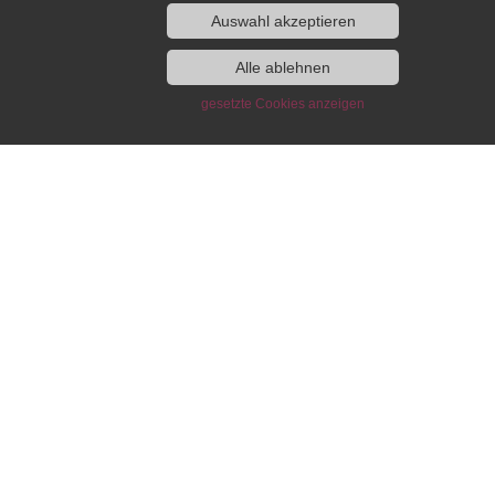
Auswahl akzeptieren
pendien- und
Publikationen des IEG
teprogramm
Alle ablehnen
Monografien
gesetzte Cookies anzeigen
Sammelbände
Stipendien­programm
European History Yearbook /
eprogramm
Jahrbuch für Europäische
Geschichte
en und Arbeiten
IEG-Blog “Writing European
wfinder
History”
ni
DH-Blog
ni-Förderkreis am IEG
IEG Digital
akt
Beihefte online