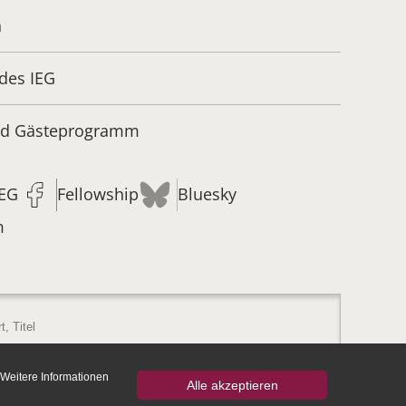
n
des IEG
und Gästeprogramm
IEG
Fellowship
Bluesky
m
 Weitere Informationen
Alle akzeptieren