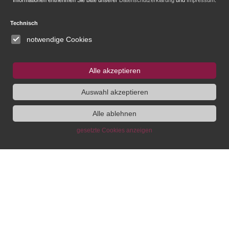
Informationen entnehmen Sie bitte unserer
Datenschutzerklärung
und
Impressum
.
Technisch
Stipendien- und Gästeprogramm
notwendige Cookies
IEG
Fellowship
Bluesky
Alle akzeptieren
Instagram
Auswahl akzeptieren
SUCHE
Alle ablehnen
gesetzte Cookies anzeigen
Institut
Administration
Wir über uns
Administrative Leitung, BfdH