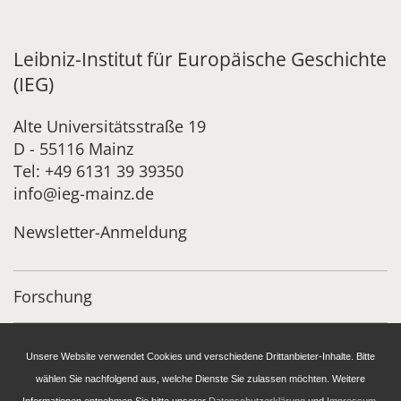
Leibniz-Institut für Europäische Geschichte
(IEG)
Alte Universitätsstraße 19
D - 55116 Mainz
Tel: +49 6131 39 39350
info@ieg-mainz.de
Newsletter-Anmeldung
Forschung
Administration
Unsere Website verwendet Cookies und verschiedene Drittanbieter-Inhalte. Bitte
wählen Sie nachfolgend aus, welche Dienste Sie zulassen möchten. Weitere
Publikationen des IEG