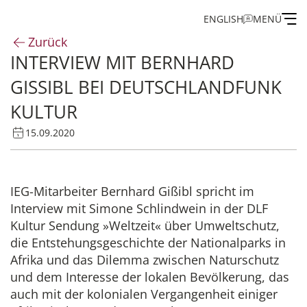
ENGLISH
MENÜ
Zurück
INTERVIEW MIT BERNHARD
Institut
GISSIBL BEI DEUTSCHLANDFUNK K
Administration
ULTUR
15.09.2020
Forschung
Stipendien- und Gästeprogramm
IEG-Mitarbeiter Bernhard Gißibl spricht im
Interview mit Simone Schlindwein in der DLF
Publikationen des IEG
Kultur Sendung »Weltzeit« über Umweltschutz,
die Entstehungsgeschichte der Nationalparks in
Afrika und das Dilemma zwischen Naturschutz
und dem Interesse der lokalen Bevölkerung, das
auch mit der kolonialen Vergangenheit einiger