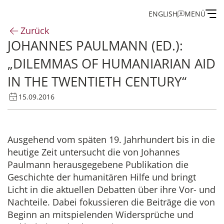
ENGLISH
MENÜ
Zurück
JOHANNES PAULMANN (ED.):
Institut
„DILEMMAS OF HUMANIARIAN AID
Administration
IN THE TWENTIETH CENTURY“
15.09.2016
Forschung
Stipendien- und Gästeprogramm
Ausgehend vom späten 19. Jahrhundert bis in die
heutige Zeit untersucht die von Johannes
Publikationen des IEG
Paulmann herausgegebene Publikation die
Geschichte der humanitären Hilfe und bringt
Licht in die aktuellen Debatten über ihre Vor- und
Nachteile. Dabei fokussieren die Beiträge die von
Beginn an mitspielenden Widersprüche und