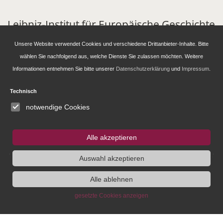
Leibniz-Institut für Europäische Geschichte
(IEG)
Unsere Website verwendet Cookies und verschiedene Drittanbieter-Inhalte. Bitte
wählen Sie nachfolgend aus, welche Dienste Sie zulassen möchten. Weitere
Alte Universitätsstraße 19
Informationen entnehmen Sie bitte unserer
Datenschutzerklärung
und
Impressum
.
D - 55116 Mainz
Tel: +49 6131 39 39350
Technisch
info@ieg-mainz.de
notwendige Cookies
Newsletter-Anmeldung
Alle akzeptieren
Forschung
Auswahl akzeptieren
Alle ablehnen
Administration
gesetzte Cookies anzeigen
Publikationen des IEG