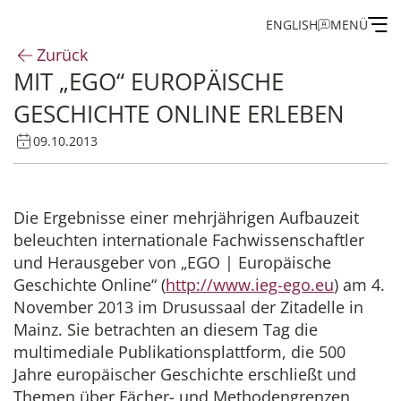
ENGLISH
MENÜ
Zurück
MIT „EGO“ EUROPÄISCHE
Institut
GESCHICHTE ONLINE ERLEBEN
Administration
09.10.2013
Forschung
Die Ergebnisse einer mehrjährigen Aufbauzeit
beleuchten internationale Fachwissenschaftler
Stipendien- und Gästeprogramm
und Herausgeber von „EGO | Europäische
Geschichte Online“ (
http://www.ieg-ego.eu
) am 4.
Publikationen des IEG
November 2013 im Drusussaal der Zitadelle in
Mainz. Sie betrachten an diesem Tag die
multimediale Publikationsplattform, die 500
Jahre europäischer Geschichte erschließt und
Themen über Fächer- und Methodengrenzen