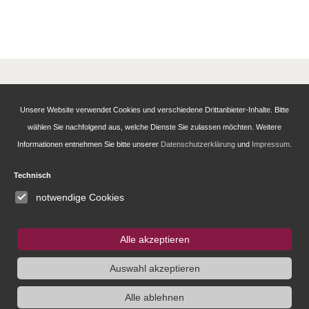
Leibniz-Institut für Europäische Geschichte
Unsere Website verwendet Cookies und verschiedene Drittanbieter-Inhalte. Bitte
(IEG)
wählen Sie nachfolgend aus, welche Dienste Sie zulassen möchten. Weitere
Informationen entnehmen Sie bitte unserer
Datenschutzerklärung
und
Impressum
.
Alte Universitätsstraße 19
D - 55116 Mainz
Technisch
Tel: +49 6131 39 39350
notwendige Cookies
info@ieg-mainz.de
Newsletter-Anmeldung
Alle akzeptieren
Auswahl akzeptieren
Forschung
Alle ablehnen