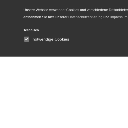
Unsere Website verwendet Cookies und verschiedene Drittanbieter-
entnehmen Sie bitte unserer
Datenschutzerklärung
und
Impressum
Institut
Technisch
Wir über uns
notwendige Cookies
Ausschreibungen
Personen
Gremien
Gleichstellung
Bibliothek
DH Lab
Neuigkeiten und
Veranstaltungen
Pressebereich
Mediathek
Kontakt