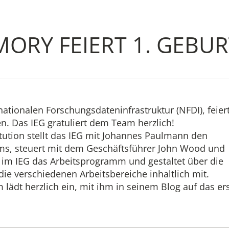
ORY FEIERT 1. GEBU
Institut
Administrati
Forschung
ationalen Forschungsdateninfrastruktur (NFDI), feier
en. Das IEG gratuliert dem Team herzlich!
itution stellt das IEG mit Johannes Paulmann den
Stipendien-
ms, steuert mit dem Geschäftsführer John Wood und
im IEG das Arbeitsprogramm und gestaltet über die
Publikatione
die verschiedenen Arbeitsbereiche inhaltlich mit.
dt herzlich ein, mit ihm in seinem Blog auf das er