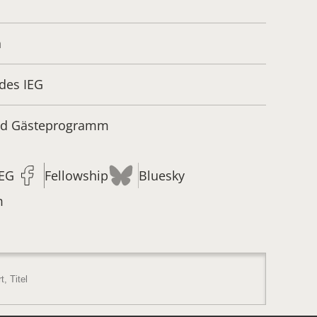
n
des IEG
und Gästeprogramm
IEG
Fellowship
Bluesky
m