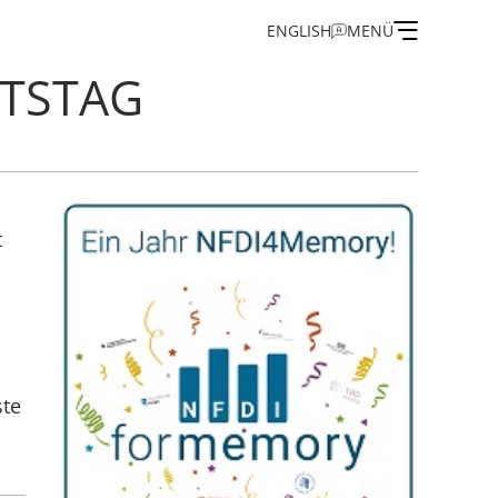
ENGLISH
MENÜ
RTSTAG
on
t
 und Gästeprogramm
n des IEG
ste