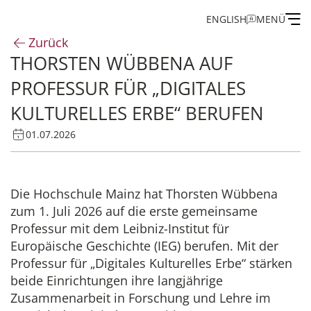
ENGLISH
MENÜ
Zurück
THORSTEN WÜBBENA AUF
Institut
PROFESSUR FÜR „DIGITALES
Administration
KULTURELLES ERBE“ BERUFEN
01.07.2026
Forschung
Stipendien- und Gästeprogramm
Die Hochschule Mainz hat Thorsten Wübbena
zum 1. Juli 2026 auf die erste gemeinsame
Publikationen des IEG
Professur mit dem Leibniz-Institut für
Europäische Geschichte (IEG) berufen. Mit der
Professur für „Digitales Kulturelles Erbe“ stärken
beide Einrichtungen ihre langjährige
Zusammenarbeit in Forschung und Lehre im