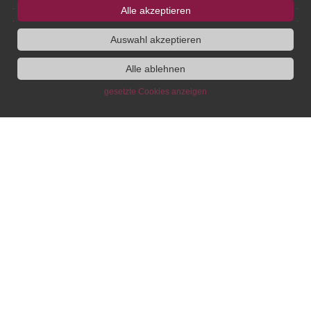
Alte Universitätsstraße 19
Alle akzeptieren
D - 55116 Mainz
Auswahl akzeptieren
Tel: +49 6131 39 39350
info@ieg-mainz.de
Alle ablehnen
Newsletter-Anmeldung
gesetzte Cookies anzeigen
Forschung
Administration
Publikationen des IEG
Stipendien- und Gästeprogramm