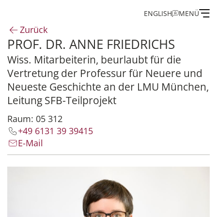
ENGLISH
MENÜ
Zurück
PROF. DR. ANNE FRIEDRICHS
Institut
Wiss. Mitarbeiterin, beurlaubt für die
Vertretung der Professur für Neuere und
Administration
Neueste Geschichte an der LMU München,
Leitung SFB-Teilprojekt
Forschung
Raum: 05 312
Stipendien- und Gästeprogramm
+49 6131 39 39415
E-Mail
Publikationen des IEG