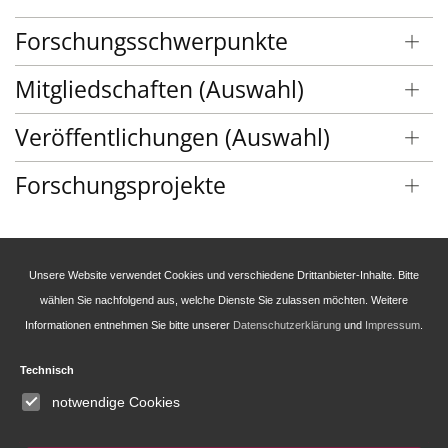
Forschungsschwerpunkte
Mitgliedschaften (Auswahl)
Veröffentlichungen (Auswahl)
Forschungsprojekte
Unsere Website verwendet Cookies und verschiedene Drittanbieter-Inhalte. Bitte
wählen Sie nachfolgend aus, welche Dienste Sie zulassen möchten. Weitere
Informationen entnehmen Sie bitte unserer
Datenschutzerklärung
und
Impressum
.
Technisch
Leibniz-Institut für Europäische Geschichte
notwendige Cookies
(IEG)