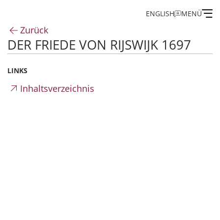
ENGLISH
MENÜ
Zurück
DER FRIEDE VON RIJSWIJK 1697
Institut
LINKS
Administration
Inhaltsverzeichnis
Forschung
Stipendien- und Gästeprogramm
Publikationen des IEG