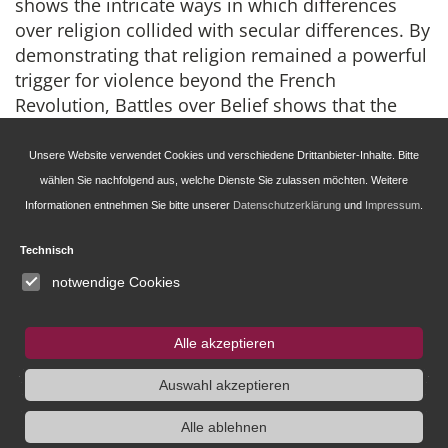
shows the intricate ways in which differences
over religion collided with secular differences. By
demonstrating that religion remained a powerful
trigger for violence beyond the French
Revolution, Battles over Belief shows that the
relationship between religion and violence, both
in the nineteenth century and more generally, is
Unsere Website verwendet Cookies und verschiedene Drittanbieter-Inhalte. Bitte
more complex than scholars have suggested.
wählen Sie nachfolgend aus, welche Dienste Sie zulassen möchten. Weitere
Informationen entnehmen Sie bitte unserer
Datenschutzerklärung
und
Impressum
.
Technisch
notwendige Cookies
Alle akzeptieren
Auswahl akzeptieren
Leibniz-Institut für Europäische Geschichte
Alle ablehnen
(IEG)