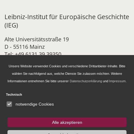
Leibniz-Institut für Europäische Geschichte
(IEG)
Alte Universitätsstraße 19
D - 55116 Mainz
Tel: +49 6131 39 39350
info@ieg-mainz.de
Unsere Website verwendet Cookies und verschiedene Drittanbieter-Inhalte. Bitte
Newsletter-Anmeldung
wählen Sie nachfolgend aus, welche Dienste Sie zulassen möchten. Weitere
Informationen entnehmen Sie bitte unserer
Datenschutzerklärung
und
Impressum
.
Forschung
Technisch
notwendige Cookies
Administration
Alle akzeptieren
Publikationen des IEG