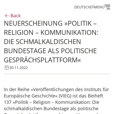
DEUTSCH
MENÜ
Back
NEUERSCHEINUNG »POLITIK –
Institute
RELIGION – KOMMUNIKATION:
Administration
DIE SCHMALKALDISCHEN
BUNDESTAGE ALS POLITISCHE
Research
GESPRÄCHSPLATTFORM«
Fellowship and Guest Programme
30.11.2022
Publications of the IEG
In der Reihe »Veröffentlichungen des Instituts für
Europäische Geschichte« (VIEG) ist das Beiheft
137 »Politik – Religion – Kommunikation: Die
schmalkaldischen Bundestage als politische